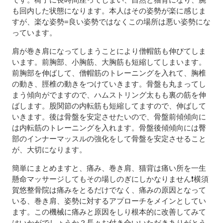
も回内した状態になります。本人はその姿勢が楽に感じま
すが、楽な姿勢=良い姿勢ではなくこの場所は悪い姿勢にな
っています。
肩が巻き肩になってしまうことにより僧帽筋も伸びてしま
います。前胸部、小胸筋、大胸筋も短縮してしまいます。
前胸部を伸ばして、僧帽筋のトレーニングを入れて、胸椎
の動き、脛椎の動きをつけていきます。骨盤も丸まってし
まう傾向がでますので、ハムストリング太もも裏の筋を伸
ばします。股関節の内転筋も短縮してますので、伸ばして
いきます。後は骨盤を安定させたいので、骨盤前傾傾向に
は内転筋のトレーニングを入れます。骨盤後傾傾向には臀
部のインナーマッスルの強化をして骨盤を安定させること
が、大切になります。
簡単にまとめますと、痛み、巻き肩、猫背は痛い所を一生
懸命マッサージしてもその場しのぎにしかなりません❗横須
賀悠整骨院は痛みをとるだけでなく、痛みの原因となって
いる、巻き肩、姿勢に対するアプローチをメインとしてい
ます。この機械に痛みと原因をしり根本的に改善してみて
はいかがでしょうか？長々お付き合いいただきありがとう